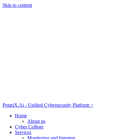
Skip to content
PentriX.Ai - Unified Cybersecurity Platform >
Home
About us
Cyber College
Services
Monitoring and listening