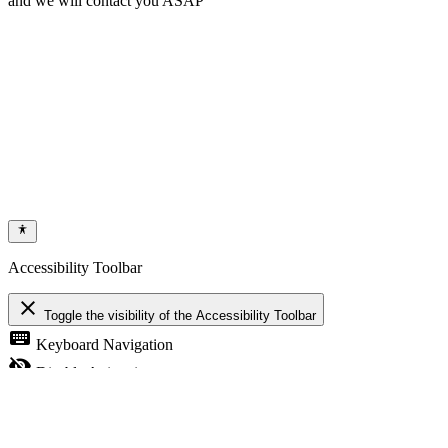
and we will contact you ASAP
Accessibility Toolbar
close
Toggle the visibility of the Accessibility Toolbar
keyboard
Keyboard Navigation
visibility_off
Disable Animations
nights_stay
Contrast
format_size
Increase Text