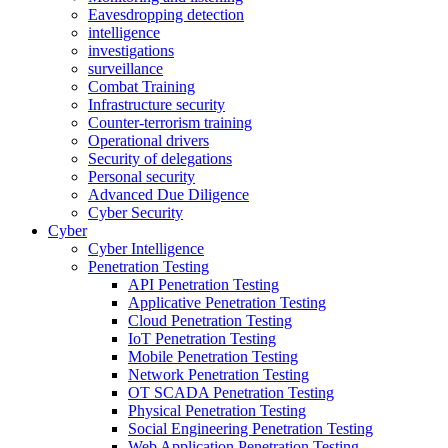
Eavesdropping detection
intelligence
investigations
surveillance
Combat Training
Infrastructure security
Counter-terrorism training
Operational drivers
Security of delegations
Personal security
Advanced Due Diligence
Cyber Security
Cyber
Cyber Intelligence
Penetration Testing
API Penetration Testing
Applicative Penetration Testing
Cloud Penetration Testing
IoT Penetration Testing
Mobile Penetration Testing
Network Penetration Testing
OT SCADA Penetration Testing
Physical Penetration Testing
Social Engineering Penetration Testing
Web Application Penetration Testing