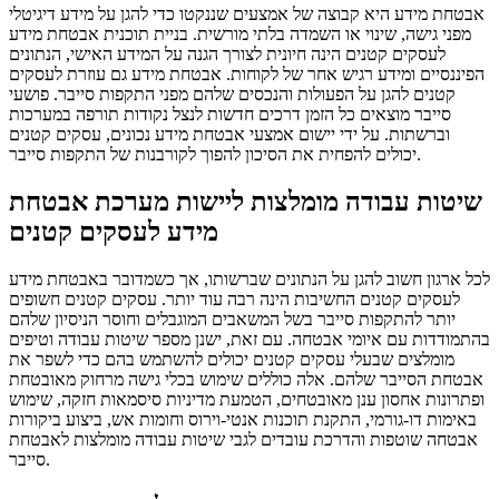
אבטחת מידע היא קבוצה של אמצעים שננקטו כדי להגן על מידע דיגיטלי
מפני גישה, שינוי או השמדה בלתי מורשית. בניית תוכנית אבטחת מידע
לעסקים קטנים הינה חיונית לצורך הגנה על המידע האישי, הנתונים
הפיננסיים ומידע רגיש אחר של לקוחות. אבטחת מידע גם עוזרת לעסקים
קטנים להגן על הפעולות והנכסים שלהם מפני התקפות סייבר. פושעי
סייבר מוצאים כל הזמן דרכים חדשות לנצל נקודות תורפה במערכות
וברשתות. על ידי יישום אמצעי אבטחת מידע נכונים, עסקים קטנים
יכולים להפחית את הסיכון להפוך לקורבנות של התקפות סייבר.
שיטות עבודה מומלצות ליישות מערכת אבטחת
מידע לעסקים קטנים
לכל ארגון חשוב להגן על הנתונים שברשותו, אך כשמדובר באבטחת מידע
לעסקים קטנים החשיבות הינה רבה עוד יותר. עסקים קטנים חשופים
יותר להתקפות סייבר בשל המשאבים המוגבלים וחוסר הניסיון שלהם
בהתמודדות עם איומי אבטחה. עם זאת, ישנן מספר שיטות עבודה וטיפים
מומלצים שבעלי עסקים קטנים יכולים להשתמש בהם כדי לשפר את
אבטחת הסייבר שלהם. אלה כוללים שימוש בכלי גישה מרחוק מאובטחת
ופתרונות אחסון ענן מאובטחים, הטמעת מדיניות סיסמאות חזקה, שימוש
באימות דו-גורמי, התקנת תוכנות אנטי-וירוס וחומות אש, ביצוע ביקורות
אבטחה שוטפות והדרכת עובדים לגבי שיטות עבודה מומלצות לאבטחת
סייבר.