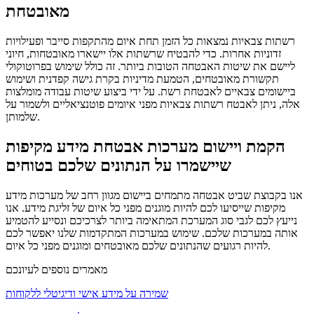
מאובטחת
רשתות צבאיות נמצאות כל הזמן תחת איום מהתקפות סייבר ופעילויות
זדוניות אחרות. כדי להבטיח שרשתות אלו יישארו מאובטחות, חיוני
ליישם את שיטות האבטחה הטובות ביותר. זה כולל שימוש בפרוטוקולי
תקשורת מאובטחים, הטמעת מדיניות בקרת גישה קפדנית ושימוש
ביישומים צבאיים לאבטחת רשת. על ידי ביצוע שיטות עבודה מומלצות
אלה, ניתן לאבטח רשתות צבאיות מפני איומים פוטנציאליים ולשמור על
שלמותן
.
הקמת ויישום מערכות אבטחת מידע מקיפות
שיישמרו על הנתונים שלכם בטוחים
אנו בקבוצת שביט אבטחה מתמחים ביישום מגוון רחב של מערכות מידע
מקיפות שייסיעו לכם להיות מוגנים מפני כל איום של זליגת מידע. אנו
נייעץ לכם לגבי סוג המערכת המתאימה ביותר לצרכיכם ונסייע להטמיע
אותה במערכות שלכם. שימוש במערכות המתקדמות שלנו יאפשר לכם
להיות רגועים שהנתונים שלכם מאובטחים ומוגנים מפני כל איום.
מאמרים נוספים לעיונכם
שמירה על מידע אישי ודיגיטלי ללקוחות