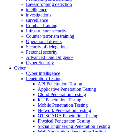
Eavesdropping detection
intelligence
investigations
surveillance
Combat Training
Infrastructure security
Counter-terrorism training
Operational drivers
Security of delegations
Personal security
Advanced Due Diligence
Cyber Security
Cyber
Cyber Intelligence
Penetration Testing
API Penetration Testing
Applicative Penetration Testing
Cloud Penetration Testing
IoT Penetration Testing
Mobile Penetration Testing
Network Penetration Testing
OT SCADA Penetration Testing
Physical Penetration Testing
Social Engineering Penetration Testing
Web Application Penetration Testing