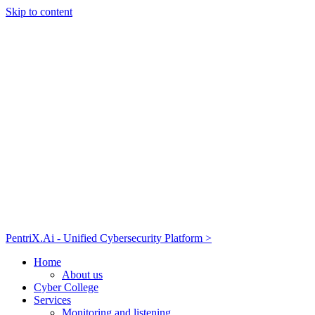
Skip to content
PentriX.Ai - Unified Cybersecurity Platform >
Home
About us
Cyber College
Services
Monitoring and listening