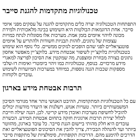
טכנולוגיות מתקדמות להגנת סייבר
התפתחות הטכנולוגיה יצרה כלים מתקדמים להגנה על עסקים מפני איומי
סייבר. אחת הדוגמאות הבולטות היא השימוש בבינה מלאכותית ולמידת
מכונה לזיהוי איומים בזמן אמת. מערכות אלו מסוגלות לנתח כמויות
עצומות של נתונים, לזהות תבניות חשודות ולהתריע על איומים
פוטנציאליים לפני שהם הופכים לנזקים ממשיים. כלי נוסף הוא שימוש
בטכנולוגיית בלוקצ’יין לשיפור אבטחת מידע. בלוקצ’יין מאפשר אחסון
נתונים בצורה מבוזרת ומוצפנת, מה שמקטין את הסיכון לפריצה למאגרי
מידע מרכזיים. בנוסף, טכנולוגיות כמו זיהוי ביומטרי ואימות דו-שלבי
מספקות שכבות הגנה נוספות, במיוחד במערכות המיועדות לשימוש
עובדים ולקוחות.
תרבות אבטחת מידע בארגון
עם כל הטכנולוגיות המתקדמות, ההיבט האנושי נותר אחד מגורמי הסיכון
המשמעותיים ביותר. טעויות אנוש, רשלנות או היעדר מודעות יכולים
להוביל לחשיפת מערכות ואובדן מידע קריטי. לכן, הגנה יעילה חייבת
לכלול יצירת תרבות ארגונית חזקה בתחום אבטחת המידע. הכשרת
עובדים היא חלק מהותי ביישום הגנת סייבר. כל עובד בארגון, מהזוטר
ביותר ועד להנהלה הבכירה, צריך להבין את הסיכונים הפוטנציאליים ואת
הדרכים להימנע מהם. הדרכות תקופתיות, סימולציות של מתקפות סייבר