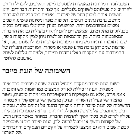
הטכנולוגיה המודרנית מאפשרת לעסקים לייעל תהליכים, להגדיל רווחים
ולהרחיב את פעילותם לשווקים גלובליים. אך לצד היתרונות הברורים, היא
חושפת אותם למגוון רחב של סיכונים. איומים כמו פריצות למערכות
מחשב, גניבת נתונים רגישים, תקיפות כופר וניסיונות פישינג הופכים
נפוצים ומתוחכמים יותר. הפושעים בעידן הדיגיטלי מצוידים בכלים
טכנולוגיים מתקדמים, המאפשרים להם לתקוף ביעילות גם את החברות
המאובטחות ביותר. בין הדוגמאות הבולטות ניתן לציין מתקפות כופר,
שבהן תוכנות זדוניות משביתות מערכות קריטיות עד לתשלום כופר, או
פריצות שמטרתן גניבת מידע פיננסי או מסחרי. המורכבות והעלות של
התמודדות עם מתקפות כאלו גבוהות במיוחד, ולעיתים עלולות לשתק
ארגונים לחלוטין.
חשיבותה של הגנת סייבר
יישום הגנת סייבר מתקדם מתחיל בהבנה שהגנה פסיבית כבר אינה
מספקת. הגנה זו כוללת לא רק אמצעים כמו חומות אש ותוכנות
אנטי-וירוס, אלא גם טקטיקות פרואקטיביות כמו ניתוח סיכונים, ניטור
מתמיד של פעילות חשודה, ועדכון מתמשך של פרוטוקולי האבטחה.
החשיבות של הגנת סייבר חורגת מהצורך בהגנה על נתונים בלבד. עסקים
רבים מסתמכים על מוניטין ואמון לקוחותיהם. פריצה למערכות עסקיות
עלולה לגרום לנזק בלתי הפיך לתדמית החברה, במיוחד כאשר מידע רגיש
של לקוחות נחשף או מנוצל לרעה. לכן, הגנת סייבר כמו זו שמספקת
קבוצת שביט היא גם אמצעי לשמירה על הקשרים העסקיים והחברתיים
של הארגון.