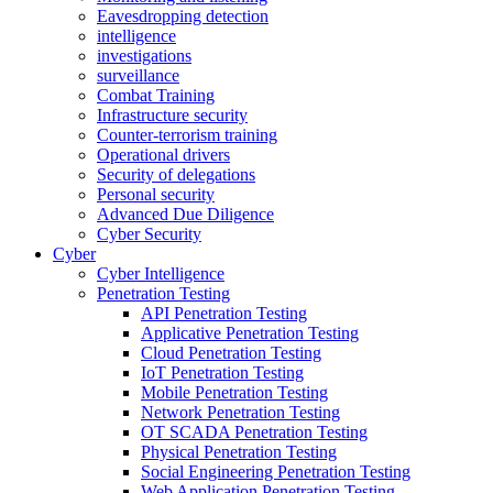
Eavesdropping detection
intelligence
investigations
surveillance
Combat Training
Infrastructure security
Counter-terrorism training
Operational drivers
Security of delegations
Personal security
Advanced Due Diligence
Cyber Security
Cyber
Cyber Intelligence
Penetration Testing
API Penetration Testing
Applicative Penetration Testing
Cloud Penetration Testing
IoT Penetration Testing
Mobile Penetration Testing
Network Penetration Testing
OT SCADA Penetration Testing
Physical Penetration Testing
Social Engineering Penetration Testing
Web Application Penetration Testing