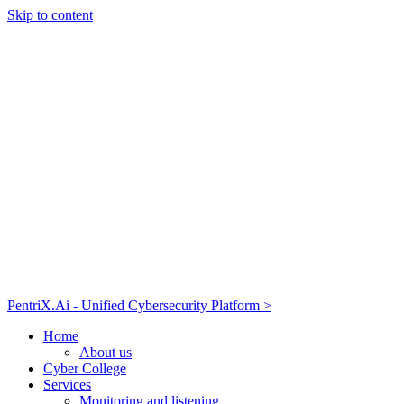
Skip to content
PentriX.Ai - Unified Cybersecurity Platform >
Home
About us
Cyber College
Services
Monitoring and listening