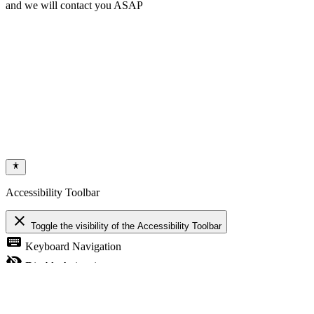
and we will contact you ASAP
Accessibility Toolbar
close
Toggle the visibility of the Accessibility Toolbar
keyboard
Keyboard Navigation
visibility_off
Disable Animations
nights_stay
Contrast
format_size
Increase Text