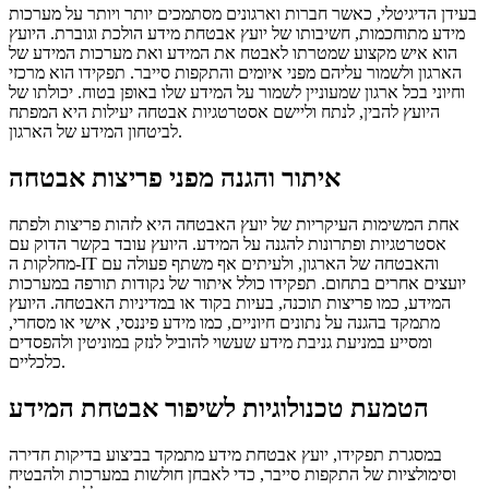
בעידן הדיגיטלי, כאשר חברות וארגונים מסתמכים יותר ויותר על מערכות
מידע מתוחכמות, חשיבותו של יועץ אבטחת מידע הולכת וגוברת. היועץ
הוא איש מקצוע שמטרתו לאבטח את המידע ואת מערכות המידע של
הארגון ולשמור עליהם מפני איומים והתקפות סייבר. תפקידו הוא מרכזי
וחיוני בכל ארגון שמעוניין לשמור על המידע שלו באופן בטוח. יכולתו של
היועץ להבין, לנתח וליישם אסטרטגיות אבטחה יעילות היא המפתח
לביטחון המידע של הארגון.
איתור והגנה מפני פריצות אבטחה
אחת המשימות העיקריות של יועץ האבטחה היא לזהות פריצות ולפתח
אסטרטגיות ופתרונות להגנה על המידע. היועץ עובד בקשר הדוק עם
מחלקות ה-IT והאבטחה של הארגון, ולעיתים אף משתף פעולה עם
יועצים אחרים בתחום. תפקידו כולל איתור של נקודות תורפה במערכות
המידע, כמו פריצות תוכנה, בעיות בקוד או במדיניות האבטחה. היועץ
מתמקד בהגנה על נתונים חיוניים, כמו מידע פיננסי, אישי או מסחרי,
ומסייע במניעת גניבת מידע שעשוי להוביל לנזק במוניטין ולהפסדים
כלכליים.
הטמעת טכנולוגיות לשיפור אבטחת המידע
במסגרת תפקידו, יועץ אבטחת מידע מתמקד בביצוע בדיקות חדירה
וסימולציות של התקפות סייבר, כדי לאבחן חולשות במערכות ולהבטיח