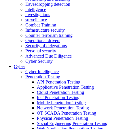
Eavesdropping detection
intelligence
investigations
surveillance
Combat Training
Infrastructure security
Counter-terrorism training
Operational drivers
Security of delegations
Personal security
Advanced Due Diligence
Cyber Security
Cyber
Cyber Intelligence
Penetration Testing
API Penetration Testing
Applicative Penetration Testing
Cloud Penetration Testing
IoT Penetration Testing
Mobile Penetration Testing
Network Penetration Testing
OT SCADA Penetration Testing
Physical Penetration Testing
Social Engineering Penetration Testing
Web Application Penetration Testing