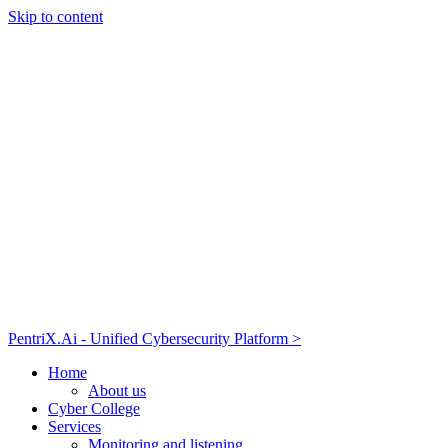
Skip to content
PentriX.Ai - Unified Cybersecurity Platform >
Home
About us
Cyber College
Services
Monitoring and listening