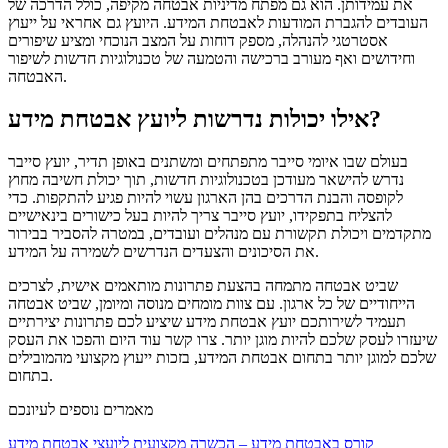
את עמידותן. הוא גם מפתח מדיניות אבטחה מקיפה, כולל הדרכה של
העובדים להגברת המודעות לאבטחת המידע. היועץ גם אחראי על ייעוץ
אסטרטגי להנהלה, מספק דוחות על המצב הנוכחי ומציע שיפורים
וחידושים ואף מעורב ברכישה והטמעה של טכנולוגיות חדשות לשיפור
האבטחה.
אילו יכולות נדרשות ליועץ אבטחת מידע?
בעולם שבו איומי סייבר מתפתחים ומשתנים באופן תדיר, יועץ סייבר
נדרש להישאר מעודכן בטכנולוגיות חדשות, תוך יכולת חשיבה מחוץ
לקופסה והבנת הדרכים בהן הארגון עשוי להיות פגיע להתקפות. כדי
להצליח בתפקידו, יועץ סייבר צריך להיות בעל כישורים בינאישיים
מתקדמים ויכולת תקשורת עם מנהלים ועובדים, במטרה להסביר בבירור
את הסיכונים והצעדים הנדרשים לשמירה על המידע.
שביט אבטחה מתמחה בהצעת פתרונות מותאמים אישית, לצרכים
הייחודיים של כל ארגון. עם צוות מומחים מנוסה ומיומן, שביט אבטחה
תעמיד לשירותכם יועץ אבטחת מידע שיציע לכם פתרונות יצירתיים
שיעזרו לעסק שלכם להיות מוגן יותר. צרו קשר עוד היום והפכו את העסק
שלכם למוגן יותר בתחום אבטחת המידע, בזכות ייעוץ מקצועי מהמובילים
בתחום.
מאמרים נוספים לעיונכם
קורס באבטחת מידע – הכשרה מקצועית ליועצי אבטחת מידע