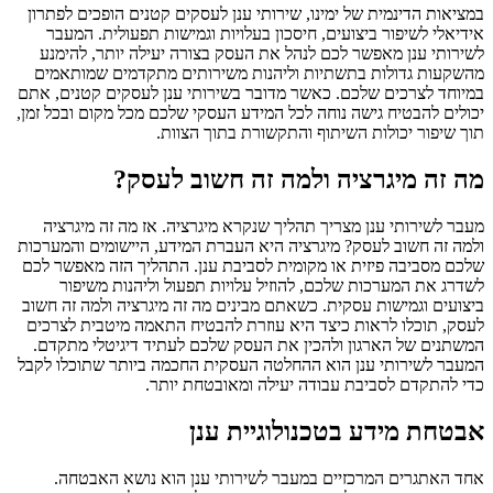
במציאות הדינמית של ימינו, שירותי ענן לעסקים קטנים הופכים לפתרון
אידיאלי לשיפור ביצועים, חיסכון בעלויות וגמישות תפעולית. המעבר
לשירותי ענן מאפשר לכם לנהל את העסק בצורה יעילה יותר, להימנע
מהשקעות גדולות בתשתיות וליהנות משירותים מתקדמים שמותאמים
במיוחד לצרכים שלכם. כאשר מדובר בשירותי ענן לעסקים קטנים, אתם
יכולים להבטיח גישה נוחה לכל המידע העסקי שלכם מכל מקום ובכל זמן,
תוך שיפור יכולות השיתוף והתקשורת בתוך הצוות.
מה זה מיגרציה ולמה זה חשוב לעסק?
מעבר לשירותי ענן מצריך תהליך שנקרא מיגרציה. אז מה זה מיגרציה
ולמה זה חשוב לעסק? מיגרציה היא העברת המידע, היישומים והמערכות
שלכם מסביבה פיזית או מקומית לסביבת ענן. התהליך הזה מאפשר לכם
לשדרג את המערכות שלכם, להוזיל עלויות תפעול וליהנות משיפור
ביצועים וגמישות עסקית. כשאתם מבינים מה זה מיגרציה ולמה זה חשוב
לעסק, תוכלו לראות כיצד היא עוזרת להבטיח התאמה מיטבית לצרכים
המשתנים של הארגון ולהכין את העסק שלכם לעתיד דיגיטלי מתקדם.
המעבר לשירותי ענן הוא ההחלטה העסקית החכמה ביותר שתוכלו לקבל
כדי להתקדם לסביבת עבודה יעילה ומאובטחת יותר.
אבטחת מידע בטכנולוגיית ענן
אחד האתגרים המרכזיים במעבר לשירותי ענן הוא נושא האבטחה.