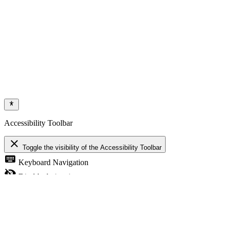
Accessibility Toolbar
close
Toggle the visibility of the Accessibility Toolbar
keyboard
Keyboard Navigation
visibility_off
Disable Animations
nights_stay
Contrast
format_size
Increase Text
text_fields
Decrease Text