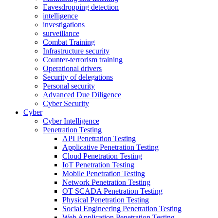
Eavesdropping detection
intelligence
investigations
surveillance
Combat Training
Infrastructure security
Counter-terrorism training
Operational drivers
Security of delegations
Personal security
Advanced Due Diligence
Cyber Security
Cyber
Cyber Intelligence
Penetration Testing
API Penetration Testing
Applicative Penetration Testing
Cloud Penetration Testing
IoT Penetration Testing
Mobile Penetration Testing
Network Penetration Testing
OT SCADA Penetration Testing
Physical Penetration Testing
Social Engineering Penetration Testing
Web Application Penetration Testing