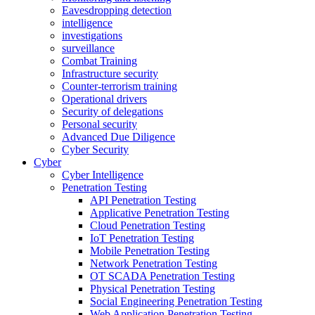
Eavesdropping detection
intelligence
investigations
surveillance
Combat Training
Infrastructure security
Counter-terrorism training
Operational drivers
Security of delegations
Personal security
Advanced Due Diligence
Cyber Security
Cyber
Cyber Intelligence
Penetration Testing
API Penetration Testing
Applicative Penetration Testing
Cloud Penetration Testing
IoT Penetration Testing
Mobile Penetration Testing
Network Penetration Testing
OT SCADA Penetration Testing
Physical Penetration Testing
Social Engineering Penetration Testing
Web Application Penetration Testing