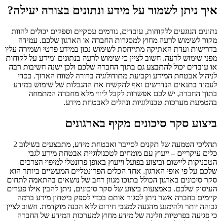
איך ניתן לשמור על מידע ונתונים בצורה יעילה?
נתונים הנוגעים ללקוחות, עובדים, גורמים עסקיים וספקים יכולים להוות
מקור לשימוש לרעה מחוץ למסגרות החברה או הארגון שלכם. עמידה
בדרישות ועדת האתיקה מתייחסת לשימוש נכון במידע פרטי ושמירה עליו
מפני שימוש לרעה. חשוב לציין כי שימוש לרעה בנתונים ומידע על לקוחות
או עובדים יכול להתבצע גם בתוך החברה שלכם ולכן ישנה חשיבות רבה
לניהול אבטחת המידע וקביעת מתודולוגיה ברורה לטווח הארוך. בכדי
לעמוד בתנאים הנדרשים ואף להקשיח את ההגבלות של שימוש במידע
בתוך החברה, יש לכם אפשרות לקבל ליווי מלא מחברה המתמחה
בהטמעת מערכות טכנולוגיות ונהלים לאבטחת מידע.
ביצוע סקר סיכונים מקיף בארגונים
תהליכי הטמעה של תקנים לסייבר ואבטחת מידע, מתבצעים בשילוב 2
כלים עיקריים – ייעוץ עם מומחים לטכנולוגיית אבטחת מידע לגבי
הטכניקות ליישום וביצוע בפועל וייעוץ באופן פרונטלי למיפוי הצרכים
שלכם על פי אופי הארגון. אחד הכלים הפרונטליים המעשיים ביותר הוא
סקר סיכונים בארגון הכולל בתוכו מגוון רחב של נושאים בהתאמה לתחום
העיסוק שלכם. באמצעות ביצוע של סקר סיכונים, ניתן להבין אילו פערים
קיימים בחברה אשר ניתן לסגור אותם בכדי לספק ביטחון מידע ברמה
גבוהה יותר ולהימנע מהגעה למצבי חירום ללא הכנה מוקדמת. חשוב לציין
כי פגיעה בפרטיות וזליגה של מידע מחוץ למערכות המידע של החברה