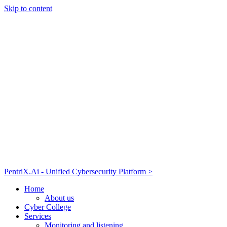
Skip to content
PentriX.Ai - Unified Cybersecurity Platform >
Home
About us
Cyber College
Services
Monitoring and listening