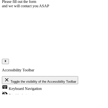
Please fill out the form
and we will contact you ASAP
Accessibility Toolbar
close
Toggle the visibility of the Accessibility Toolbar
keyboard
Keyboard Navigation
visibility_off
Disable Animations
nights_stay
Contrast
format_size