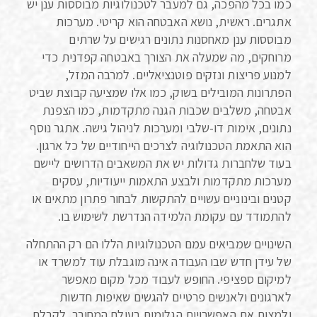
כמו בכל מהפכה, גם למעבר לטכנולוגיות מבוססות ענן יש
אתגרים. ראשית, נושא האבטחה הוא קריטי. מערכות
מבוססות ענן מאחסנות נתונים רגישים על שרתים
מרוחקים, מה שמעלה את הצורך באבטחה קפדנית כדי
למנוע פריצות ונזקים פוטנציאליים. למרבה המזל,
הפתרונות המובילים בשוק, כמו אלו שמציעה קבוצת שביט
אבטחה, משלבים שכבות הגנה מתקדמות, כמו הצפנת
נתונים, אימות דו-שלבי ומערכות לניהול גישה. אתגר נוסף
הוא התאמת הטכנולוגיה לצרכים הייחודיים של כל ארגון.
בעוד שלחברות גדולות יש את המשאבים הדרושים ליישם
מערכות מתקדמות ולבצע התאמות ייעודיות, עסקים
קטנים ובינוניים עשויים להתקשות לבחור פתרון מתאים או
להתמודד עם עקומת הלמידה הנדרשת לשימוש בו.
השינויים שמביאים עמם הטכנולוגיות הללו הם רק ההתחלה
של עידן חדש שבו העבודה אינה מוגבלת עוד למשרד או
למיקום ספציפי. החופש לעבוד מכל מקום מאפשר
לארגונים ולאנשים פרטיים להגשים שאיפות חדשות
ולמצות את האפשרויות הגלומות בעולם המחובר. לקבלת