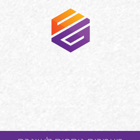
+972-747-661-338
info@shavitglobal.com
23 Bar Kochva St,
V-Tower, Bnei Brak