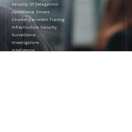
Security Of Delegations
Operational Drivers
Counter-Terrorism Training
Infrastructure Security
Surveillance
Investigations
Intelligence
Eavesdropping Detection
Monitoring And Listening
Contact Us:
+972-747-661-338
info@shavitglobal.com