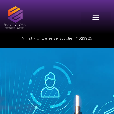
Cyber College
Ministry of Defense supplier: 11023925