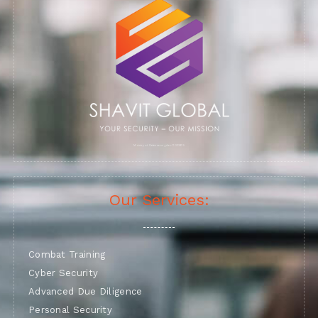
Ministry of Defense supplier: 11023925
Our Services:
Combat Training
Cyber Security
Advanced Due Diligence
Personal Security